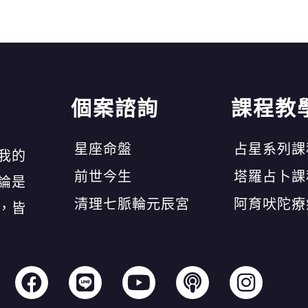
個案諮詢
課程教
星座命盤
占星系列課
我的
前世今生
塔羅占卜課
論是
清理七脈輪元辰宮
阿育吠陀療
，皆